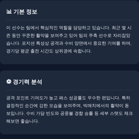
📊 기본 정보
이 선수는 팀에서 핵심적인 역할을 담당하고 있습니다. ​최근 몇 시
즌 동안 꾸준한 활약을 보여주고 있어 팀의 주축 선수로 자리잡았
습니다. ​포지션 특성상 공격과 수비 양면에서 중요한 기여를 하며,
경기당 평균 출전 시간도 상위권에 속합니다.
⚽ 경기력 분석
공격 포인트 기여도가 높고 패스 성공률도 우수한 편입니다. ​​특히
결정적인 순간에 강한 모습을 보여주며, 빅매치에서의 활약이 돋
보입니다. ​​수비 가담 빈도와 공중볼 경합 승률 등 세부 스탯도 체크
해보면 좋습니다.