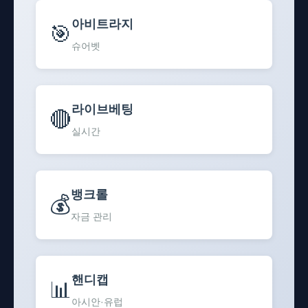
아비트라지
🎯
슈어벳
라이브베팅
🔴
실시간
뱅크롤
💰
자금 관리
핸디캡
📊
아시안·유럽