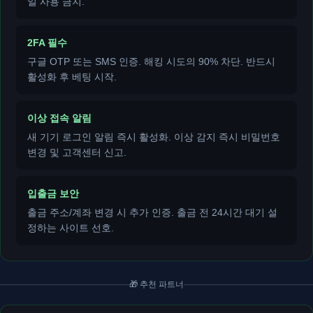
일 사용 금지.
2FA 필수
구글 OTP 또는 SMS 인증. 해킹 시도의 90% 차단. 반드시
활성화 후 베팅 시작.
이상 접속 알림
새 기기 로그인 알림 즉시 활성화. 이상 감지 즉시 비밀번호
변경 및 고객센터 신고.
입출금 보안
출금 주소/계좌 변경 시 추가 인증. 출금 전 24시간 대기 설
정하는 사이트 선호.
🎁 추천 파트너