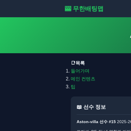
🎰 무한배팅맵
📑목록
들어가며
메인 컨텐츠
팁
📖 선수 정보
Aston-villa 선수 #15
2025-