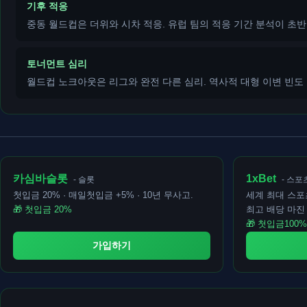
기후 적응
중동 월드컵은 더위와 시차 적응. 유럽 팀의 적응 기간 분석이 초반
토너먼트 심리
월드컵 노크아웃은 리그와 완전 다른 심리. 역사적 대형 이변 빈도 
카심바슬롯
1xBet
- 슬롯
- 스
첫입금 20% · 매일첫입금 +5% · 10년 무사고.
세계 최대 스포
🎁 첫입금 20%
최고 배당 마진 2
🎁 첫입금100%
가입하기