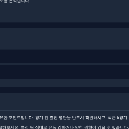
기여도를 분석합니다.
요한 포인트입니다. ​경기 전 출전 명단을 반드시 확인하시고, 최근 5경기
해보세요. ​특정 팀 상대로 유독 강하거나 약한 경향이 있을 수 있습니다.