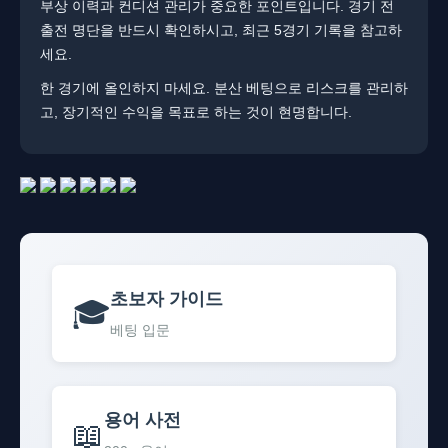
부상 이력과 컨디션 관리가 중요한 포인트입니다. 경기 전
출전 명단을 반드시 확인하시고, 최근 5경기 기록을 참고하
세요.
한 경기에 올인하지 마세요. 분산 베팅으로 리스크를 관리하
고, 장기적인 수익을 목표로 하는 것이 현명합니다.
초보자 가이드
🎓
베팅 입문
용어 사전
📖