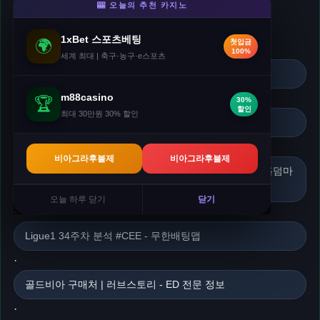
- 카지노/베팅
🎰 오늘의 추천 카지노
개인롤링 콤프 0.6% · 신규회원 가입쿠폰 지급.
🎁 신규 가입쿠폰
1xBet 스포츠베팅
🌍
첫입금
·
100%
세계 최대 | 축구·농구·e스포츠
엠빅스 30대 - 2026년 최신 정보 | 러브스토리
m88casino
·
🏆
30%
할인
최대 30만원 30% 할인
Bonus Info 329 | 카지노 가이드 | 카지노월드
·
비아그라후불제
비아그라후불제
모바일 슬롯 가이드 완벽 가이드 | 2026 완벽 가이드 - 홀덤마
스터
오늘 하루 닫기
닫기
·
Ligue1 34주차 분석 #CEE - 무한배팅맵
·
골드비아 구매처 | 러브스토리 - ED 전문 정보
·