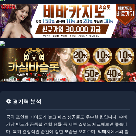
⚽ 경기력 분석
공격 포인트 기여도가 높고 패스 성공률도 우수한 편입니다. ​수비
가담 빈도와 공중볼 경합 승률 등 세부 스탯도 체크해보면 좋습니
다. ​특히 결정적인 순간에 강한 모습을 보여주며, 빅매치에서의 활