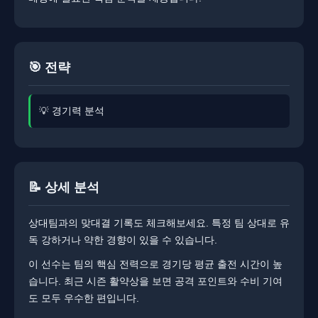
🎯 전략
💡 경기력 분석
📝 상세 분석
상대팀과의 맞대결 기록도 체크해보세요. 특정 팀 상대로 유
독 강하거나 약한 경향이 있을 수 있습니다.
이 선수는 팀의 핵심 전력으로 경기당 평균 출전 시간이 높
습니다. 최근 시즌 활약상을 보면 공격 포인트와 수비 기여
도 모두 우수한 편입니다.