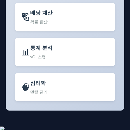
배당 계산
🔢
확률 환산
통계 분석
📊
xG, 스탯
심리학
🧠
멘탈 관리