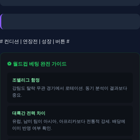
# 컨디션 | 연장전 | 성장 | 버튼 #
⚽ 월드컵 베팅 완전 가이드
조별리그 함정
강팀도 탈락 무관 경기에서 로테이션. 동기 분석이 결과보다
중요.
대륙간 전력 차이
유럽, 남미 팀이 아시아, 아프리카보다 전통적 강세. 배당에
이미 반영 여부 확인.