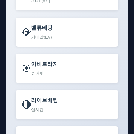
200+ 용어
밸류베팅
💎
기대값(EV)
아비트라지
🎯
슈어벳
라이브베팅
🔴
실시간