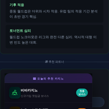
기후 적응
중동 월드컵은 더위와 시차 적응. 유럽 팀의 적응 기간 분석
이 초반 경기 핵심.
토너먼트 심리
월드컵 노크아웃은 리그와 완전 다른 심리. 역사적 대형 이
변 빈도 높은 대회.
🎁 추천 파트너
카심바슬롯
- 슬롯
🎰 오늘의 추천 카지노
첫입금 20% · 매일첫입금 +5% · 10년 무사고.
🎁 첫입금 20%
비바카지노
🎪
첫충
·
보너스
신규가입 첫입금 보너스
Union berlin #10 - 무한배팅맵 2026