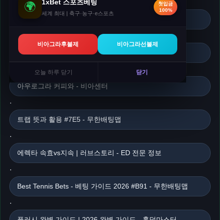
1xBet 스포츠베팅
·
🌍
첫입금
100%
세계 최대 | 축구·농구·e스포츠
20대 발기부전 치료 | 러브스토리 2026 - 전문 ED 정보
·
비아그라후불제
비아그라선불제
Cashout 용어 #3 - 무한배팅맵 2026
·
오늘 하루 닫기
닫기
아우로그라 커피와 - 비아센터
·
트랩 뜻과 활용 #7E5 - 무한배팅맵
·
에렉타 속효vs지속 | 러브스토리 - ED 전문 정보
·
Best Tennis Bets - 베팅 가이드 2026 #B91 - 무한배팅맵
·
플러시 완벽 가이드 | 2026 완벽 가이드 - 홀덤마스터