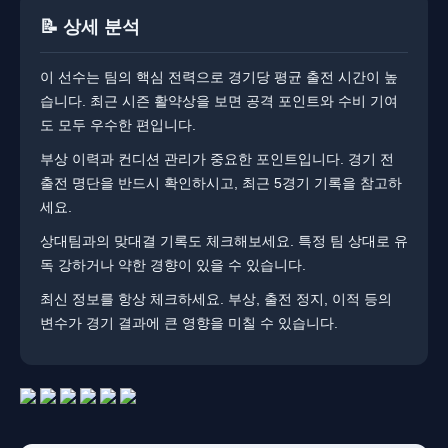
📝 상세 분석
이 선수는 팀의 핵심 전력으로 경기당 평균 출전 시간이 높
습니다. 최근 시즌 활약상을 보면 공격 포인트와 수비 기여
도 모두 우수한 편입니다.
부상 이력과 컨디션 관리가 중요한 포인트입니다. ​경기 전
출전 명단을 반드시 확인하시고, 최근 5경기 기록을 참고하
세요.
상대팀과의 맞대결 기록도 체크해보세요. 특정 팀 상대로 유
독 강하거나 약한 경향이 있을 수 있습니다.
최신 정보를 항상 체크하세요. 부상, 출전 정지, 이적 등의
변수가 경기 결과에 큰 영향을 미칠 수 있습니다.