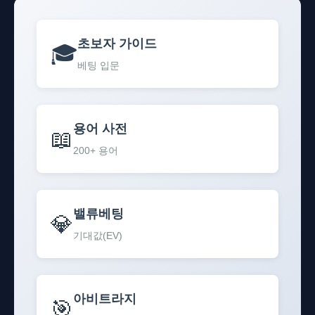
초보자 가이드
🎓
베팅 입문
용어 사전
📖
200+ 용어
밸류베팅
💎
기대값(EV)
아비트라지
🎯