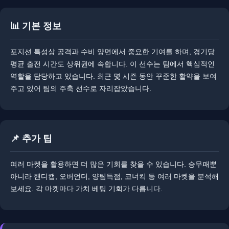
📊 기본 정보
​포지션 특성상 공격과 수비 양면에서 중요한 기여를 하며, 경기당
평균 출전 시간도 상위권에 속합니다. 이 선수는 팀에서 핵심적인
역할을 담당하고 있습니다. ​최근 몇 시즌 동안 꾸준한 활약을 보여
주고 있어 팀의 주축 선수로 자리잡았습니다.
📌 추가 팁
여러 마켓을 활용하면 더 많은 기회를 찾을 수 있습니다. ​승무패뿐
아니라 핸디캡, 오버언더, 양팀득점, 코너킥 등 여러 마켓을 분석해
보세요. ​각 마켓마다 가치 베팅 기회가 다릅니다.