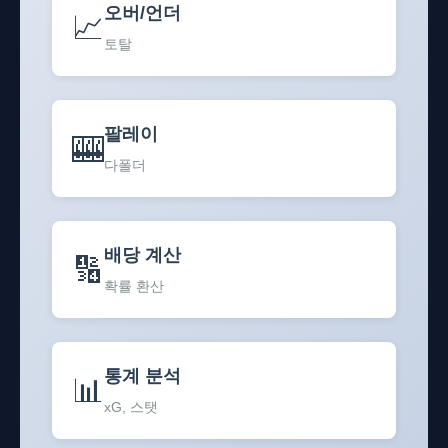
오버/언더
📈
토탈
팔레이
🎰
다폴더
배당 계산
🔢
확률 환산
통계 분석
📊
xG, 스탯