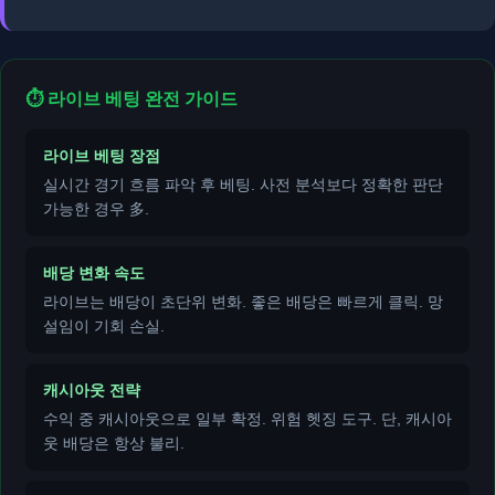
⏱️ 라이브 베팅 완전 가이드
라이브 베팅 장점
실시간 경기 흐름 파악 후 베팅. 사전 분석보다 정확한 판단
가능한 경우 多.
배당 변화 속도
라이브는 배당이 초단위 변화. 좋은 배당은 빠르게 클릭. 망
설임이 기회 손실.
캐시아웃 전략
수익 중 캐시아웃으로 일부 확정. 위험 헷징 도구. 단, 캐시아
웃 배당은 항상 불리.