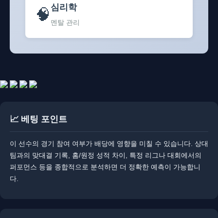
심리학
🧠
멘탈 관리
📈 베팅 포인트
이 선수의 경기 참여 여부가 배당에 영향을 미칠 수 있습니다. 상대
팀과의 맞대결 기록, 홈/원정 성적 차이, 특정 리그나 대회에서의
퍼포먼스 등을 종합적으로 분석하면 더 정확한 예측이 가능합니
다.