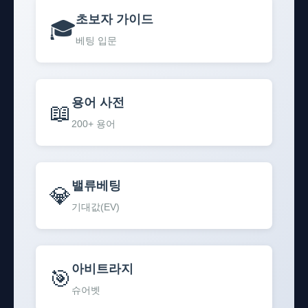
초보자 가이드
🎓
베팅 입문
용어 사전
📖
200+ 용어
밸류베팅
💎
기대값(EV)
아비트라지
🎯
슈어벳