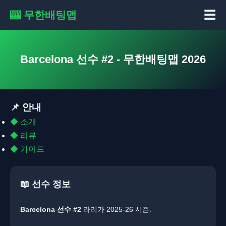
☰
🎰 무한배팅맵
Barcelona 선수 #2 - 무한배팅맵 2026
📌 안내
◆ 소개
◆ 리뷰
◆ 가이드
📖 선수 정보
Barcelona 선수 #2
라리가 2025-26 시즌.