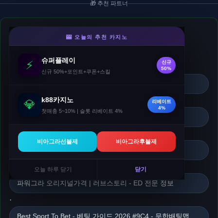
🎁 추천 파트너
슈퍼플레이
- 카지노
🎰 오늘의 추천 카지노
매주/매월 쿠폰 · 신규회원 특별 혜택.
🎁 50%+포인트+쿠폰
슈퍼플레이
⚡
신규
·
50%
신규 50%+포인트+쿠폰+스킬
Silagra vs Sildenafil Comparison | 러브스토리
k88카지노
·
💎
리베이트
4%
첫매충 5~10% | 슬롯 리베이트 4%
Anxiety 환자 Mvix Precaution | 러브스토리
·
비아그라선불제
비아그라후불제
NBA 5주차 #10B - 무한배팅맵
·
오늘 하루 닫기
닫기
파워그라 오리지널가격 | 러브스토리 - ED 전문 정보
·
Best Sport To Bet - 베팅 가이드 2026 #9C4 - 무한배팅맵