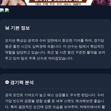
📊 기본 정보
​​포지션 특성상 공격과 수비 양면에서 중요한 기여를 하며, 경기당
평균 출전 시간도 상위권에 속합니다. 이 선수는 팀에서 핵심적인
역할을 담당하고 있습니다. ​최근 몇 시즌 동안 꾸준한 활약을 보여
주고 있어 팀의 주축 선수로 자리잡았습니다.
⚽ 경기력 분석
공격 포인트 기여도가 높고 패스 성공률도 우수한 편입니다. 수비
가담 빈도와 공중볼 경합 승률 등 세부 스탯도 체크해보면 좋습니
다. ​​특히 결정적인 순간에 강한 모습을 보여주며, 빅매치에서의 활