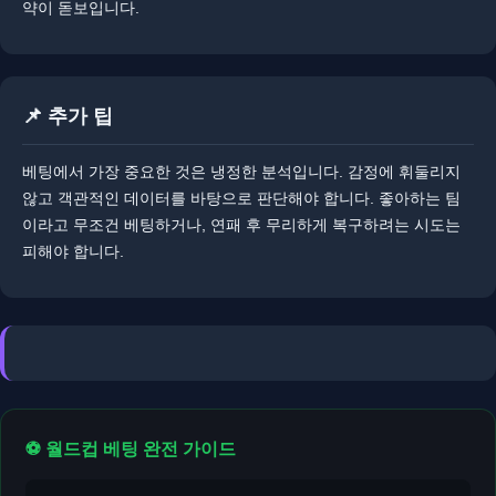
약이 돋보입니다.
📌 추가 팁
베팅에서 가장 중요한 것은 냉정한 분석입니다. 감정에 휘둘리지
않고 객관적인 데이터를 바탕으로 판단해야 합니다. 좋아하는 팀
이라고 무조건 베팅하거나, 연패 후 무리하게 복구하려는 시도는
피해야 합니다.
⚽ 월드컵 베팅 완전 가이드