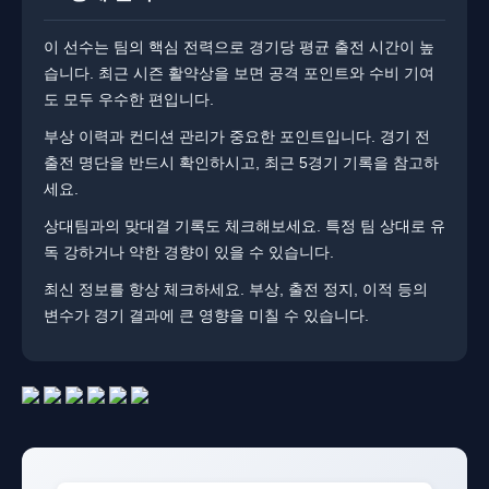
이 선수는 팀의 핵심 전력으로 경기당 평균 출전 시간이 높
습니다. ​최근 시즌 활약상을 보면 공격 포인트와 수비 기여
도 모두 우수한 편입니다.
부상 이력과 컨디션 관리가 중요한 포인트입니다. ​​경기 전
출전 명단을 반드시 확인하시고, 최근 5경기 기록을 참고하
세요.
상대팀과의 맞대결 기록도 체크해보세요. ​​특정 팀 상대로 유
독 강하거나 약한 경향이 있을 수 있습니다.
최신 정보를 항상 체크하세요. ​부상, 출전 정지, 이적 등의
변수가 경기 결과에 큰 영향을 미칠 수 있습니다.