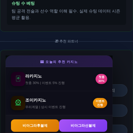
슈팅 수 베팅
팀 공격 전술과 선수 역할 이해 필수. 실제 슈팅 데이터 시즌
평균 활용.
🎁 추천 파트너
조이카지노
- 우리계열
🎰 오늘의 추천 카지노
룰렛/슬롯/스포츠 상시 이벤트 진행.
🎁 상시 이벤트
라카지노
🃏
첫충
·
30%
첫충 30% | 이벤트 5% 진행
Multiple-Sclerosis 환자 Tadalafil Monitoring | 러브스토리
조이카지노
·
🎡
이벤트
진행
우리계열 | 상시 이벤트 진행
Ed Drug Genuine Source | 러브스토리
·
비아그라후불제
비아그라선불제
Jdg - 베팅 가이드 2026 #824 - 무한배팅맵