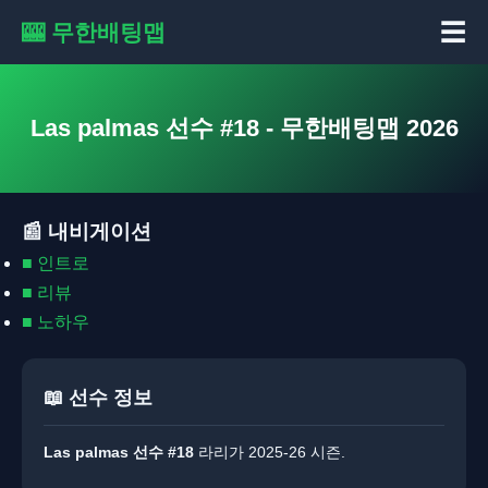
☰
🎰 무한배팅맵
Las palmas 선수 #18 - 무한배팅맵 2026
📰 내비게이션
■ 인트로
■ 리뷰
■ 노하우
📖 선수 정보
Las palmas 선수 #18
라리가 2025-26 시즌.