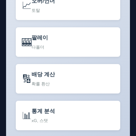
오버/언더
📈
토탈
팔레이
🎰
다폴더
배당 계산
🔢
확률 환산
통계 분석
📊
xG, 스탯