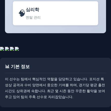
심리학
🧠
멘탈 관리
📊 기본 정보
이 선수는 팀에서 핵심적인 역할을 담당하고 있습니다. 포지션 특
성상 공격과 수비 양면에서 중요한 기여를 하며, 경기당 평균 출전
시간도 상위권에 속합니다. 최근 몇 시즌 동안 꾸준한 활약을 보여
주고 있어 팀의 주축 선수로 자리잡았습니다.