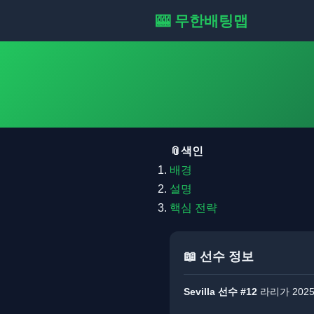
🎰 무한배팅맵
📎색인
배경
설명
핵심 전략
📖 선수 정보
Sevilla 선수 #12
라리가 2025