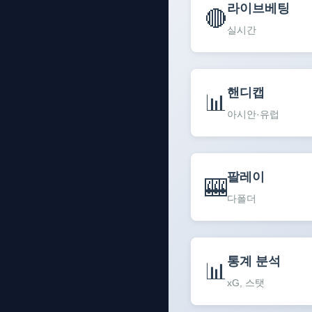
라이브베팅
🔴
실시간
핸디캡
📊
아시안·유럽
팔레이
🎰
다폴더
통계 분석
📊
xG, 스탯