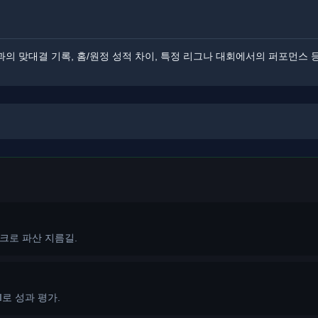
팀과의 맞대결 기록, 홈/원정 성적 차이, 특정 리그나 대회에서의 퍼포먼
스크로 파산 지름길.
I로 성과 평가.