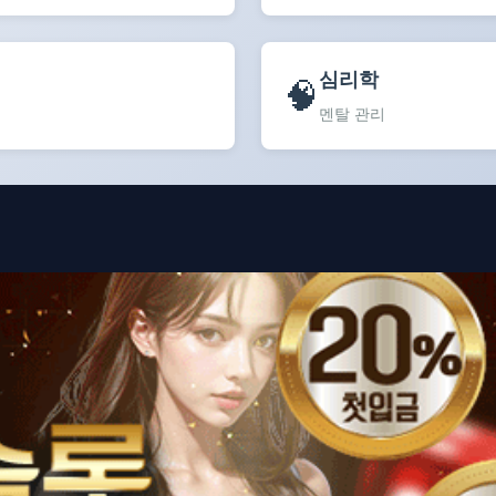
심리학
🧠
멘탈 관리