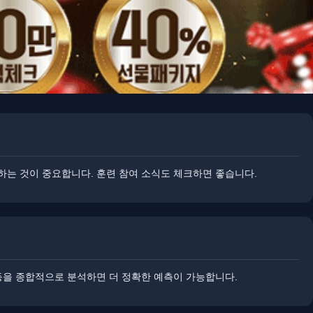
악하는 것이 중요합니다. 훈련 참여 소식도 체크하면 좋습니다.
스 등을 종합적으로 분석하면 더 정확한 예측이 가능합니다.