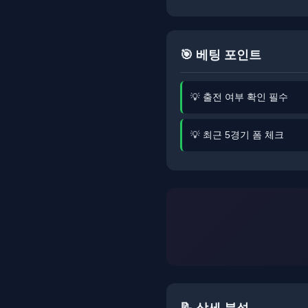
🎯 베팅 포인트
💡 출전 여부 확인 필수
💡 최근 5경기 폼 체크
📝 상세 분석