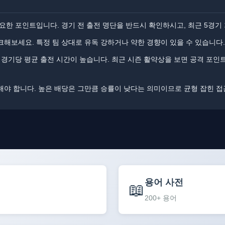
요한 포인트입니다. ​경기 전 출전 명단을 반드시 확인하시고, 최근 5경기
보세요. ​​특정 팀 상대로 유독 강하거나 약한 경향이 있을 수 있습니다.
 경기당 평균 출전 시간이 높습니다. 최근 시즌 활약상을 보면 공격 포인
야 합니다. ​​높은 배당은 그만큼 승률이 낮다는 의미이므로 균형 잡힌 
용어 사전
📖
200+ 용어