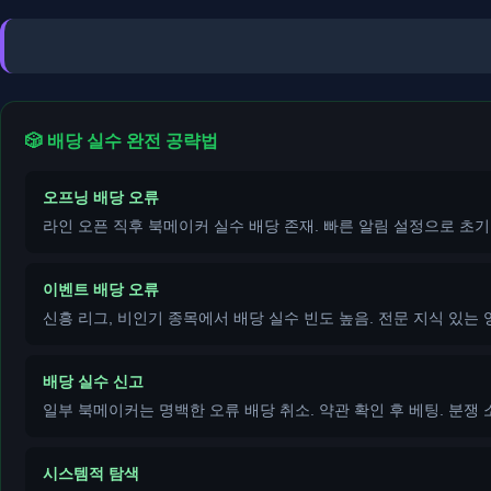
🎲 배당 실수 완전 공략법
오프닝 배당 오류
라인 오픈 직후 북메이커 실수 배당 존재. 빠른 알림 설정으로 초기
이벤트 배당 오류
신흥 리그, 비인기 종목에서 배당 실수 빈도 높음. 전문 지식 있는 
배당 실수 신고
일부 북메이커는 명백한 오류 배당 취소. 약관 확인 후 베팅. 분쟁 
시스템적 탐색