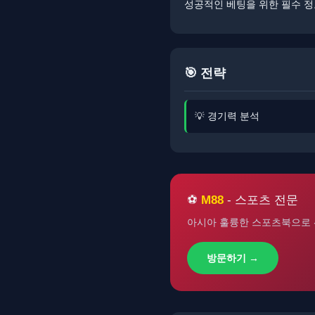
성공적인 베팅을 위한 필수 정
🎯 전략
💡 경기력 분석
⚽
M88
- 스포츠 전문
아시아 훌륭한 스포츠북으로 
방문하기 →