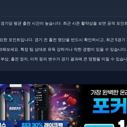
경기당 평균 출전 시간이 높습니다. ​​최근 시즌 활약상을 보면 공격 포인
요한 포인트입니다. ​경기 전 출전 명단을 반드시 확인하시고, 최근 5경기
해보세요. ​특정 팀 상대로 유독 강하거나 약한 경향이 있을 수 있습니다.
부상, 출전 정지, 이적 등의 변수가 경기 결과에 큰 영향을 미칠 수 있습니