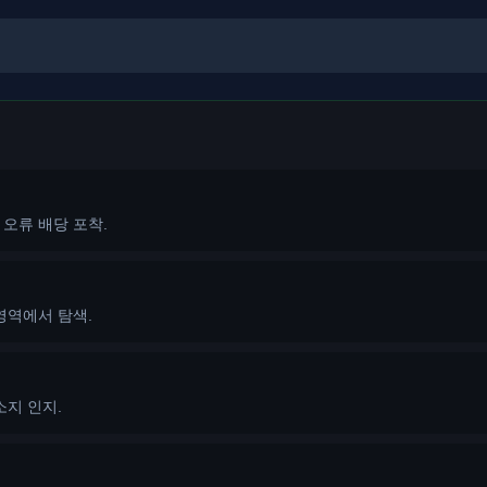
 오류 배당 포착.
영역에서 탐색.
소지 인지.