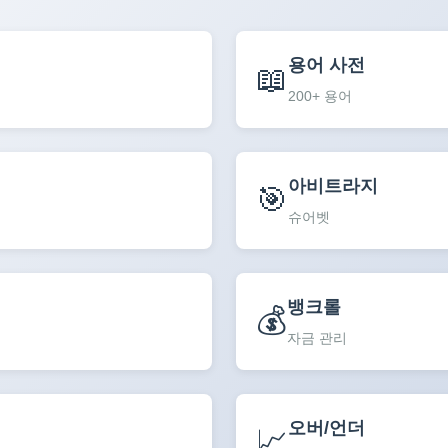
용어 사전
📖
200+ 용어
아비트라지
🎯
슈어벳
뱅크롤
💰
자금 관리
오버/언더
📈