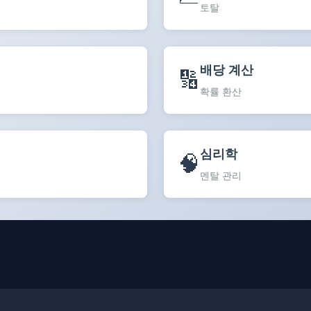
토탈
배당 계산
🔢
확률 환산
심리학
🧠
멘탈 관리