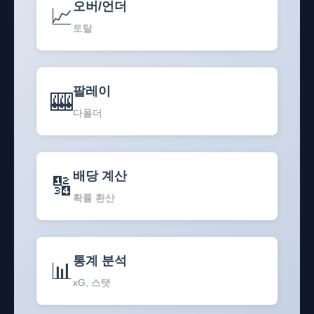
오버/언더
📈
토탈
팔레이
🎰
다폴더
배당 계산
🔢
확률 환산
통계 분석
📊
xG, 스탯