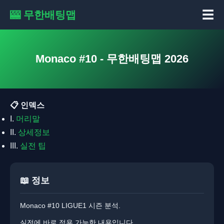
☰
🎰 무한배팅맵
Monaco #10 - 무한배팅맵 2026
📋 인덱스
I.
머리말
II.
상세정보
III.
실전 팁
📖 정보
Monaco #10 LIGUE1 시즌 분석.
실전에 바로 적용 가능한 내용입니다.