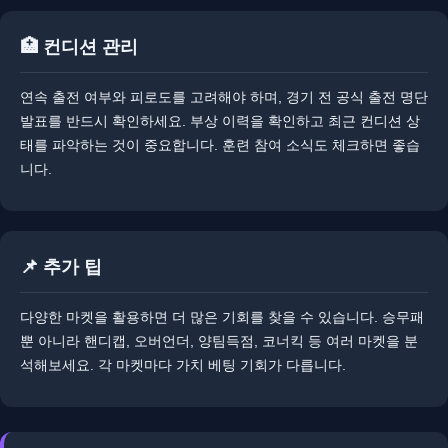
🏥 컨디션 관리
연속 출전 여부와 피로도를 고려해야 하며, 경기 전 공식 출전 명단
발표를 반드시 확인하세요. 부상 이력을 확인하고 최근 컨디션 상
태를 파악하는 것이 중요합니다. ​훈련 참여 소식도 체크하면 좋습
니다.
📌 추가 팁
다양한 마켓을 활용하면 더 많은 기회를 찾을 수 있습니다. ​​승무패
뿐 아니라 핸디캡, 오버언더, 양팀득점, 코너킥 등 여러 마켓을 분
석해보세요. ​​각 마켓마다 가치 베팅 기회가 다릅니다.