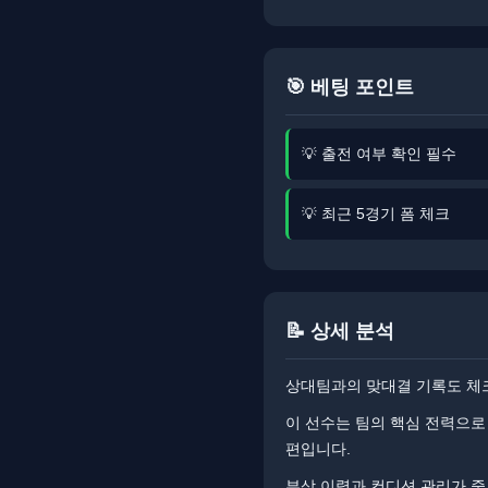
🎯 베팅 포인트
💡 출전 여부 확인 필수
💡 최근 5경기 폼 체크
📝 상세 분석
상대팀과의 맞대결 기록도 체크
이 선수는 팀의 핵심 전력으로
편입니다.
부상 이력과 컨디션 관리가 중