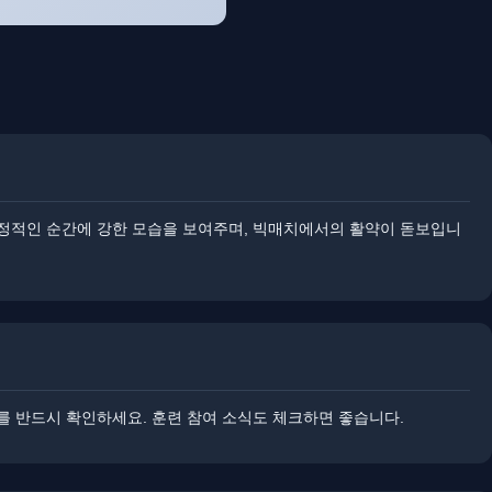
 결정적인 순간에 강한 모습을 보여주며, 빅매치에서의 활약이 돋보입니
를 반드시 확인하세요. ​훈련 참여 소식도 체크하면 좋습니다.