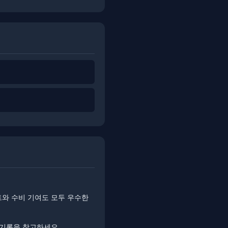
트와 수비 기여도 모두 우수한
 기록을 참고하세요.