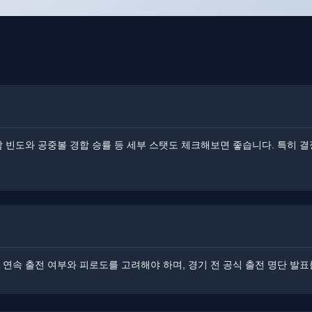
담 빈도와 공중볼 경합 승률 등 세부 스탯도 체크해보면 좋습니다. ​특히
​연속 출전 여부와 피로도를 고려해야 하며, 경기 전 공식 출전 명단 발표