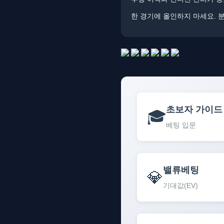
한 경기에 올인하지 마세요. 
초보자 가이드
🎓
베팅 입문
밸류베팅
💎
기대값(EV)