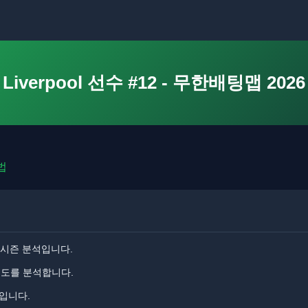
Liverpool 선수 #12 - 무한배팅맵 2026
비법
6 시즌 분석입니다.
기여도를 분석합니다.
입니다.