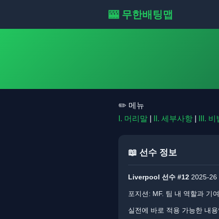
🎰 무한배팅맵
✏️ 메뉴
I. 머리말
|
II. 세부사항
|
III. 
📖 선수 정보
Liverpool 선수 #12
2025-2
포지션: MF. 팀 내 역할과 
실전에 바로 적용 가능한 내용