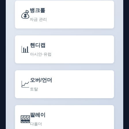
뱅크롤
💰
자금 관리
핸디캡
📊
아시안·유럽
오버/언더
📈
토탈
팔레이
🎰
다폴더