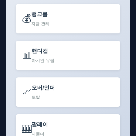
뱅크롤
💰
자금 관리
핸디캡
📊
아시안·유럽
오버/언더
📈
토탈
팔레이
🎰
다폴더