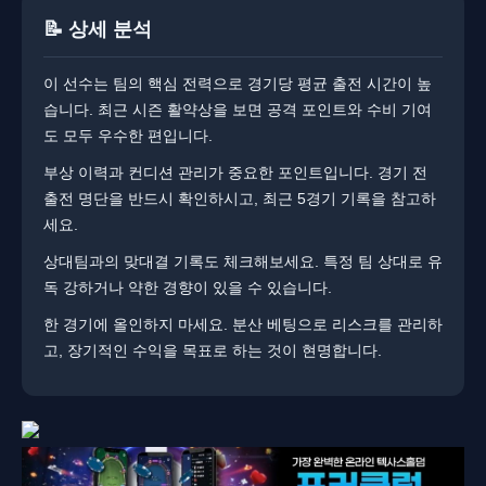
📝 상세 분석
이 선수는 팀의 핵심 전력으로 경기당 평균 출전 시간이 높
습니다. ​최근 시즌 활약상을 보면 공격 포인트와 수비 기여
도 모두 우수한 편입니다.
부상 이력과 컨디션 관리가 중요한 포인트입니다. 경기 전
출전 명단을 반드시 확인하시고, 최근 5경기 기록을 참고하
세요.
상대팀과의 맞대결 기록도 체크해보세요. 특정 팀 상대로 유
독 강하거나 약한 경향이 있을 수 있습니다.
한 경기에 올인하지 마세요. ​분산 베팅으로 리스크를 관리하
고, 장기적인 수익을 목표로 하는 것이 현명합니다.