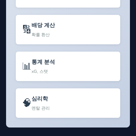
배당 계산
🔢
확률 환산
통계 분석
📊
xG, 스탯
심리학
🧠
멘탈 관리