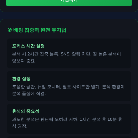
🎯 베팅 집중력 완전 유지법
포커스 시간 설정
분석 시 2시간 집중 블록. SNS, 알림 차단. 질 높은 분석이
양보다 중요.
환경 설정
조용한 공간, 듀얼 모니터, 필요 사이트만 열기. 분석 환경이
분석 품질에 직결.
휴식의 중요성
과도한 분석은 판단력 오히려 저하. 1시간 분석 후 10분 휴
식 권장.