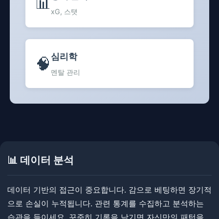
📊
xG, 스탯
심리학
🧠
멘탈 관리
📊 데이터 분석
데이터 기반의 접근이 중요합니다. ​​감으로 베팅하면 장기적
으로 손실이 누적됩니다. ​관련 통계를 수집하고 분석하는
습관을 들이세요. ​꾸준히 기록을 남기면 자신만의 패턴을