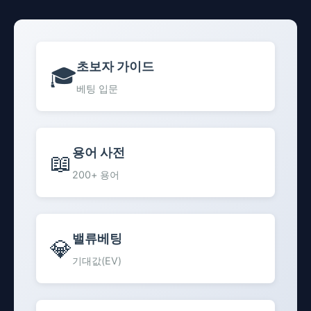
초보자 가이드
🎓
베팅 입문
용어 사전
📖
200+ 용어
밸류베팅
💎
기대값(EV)