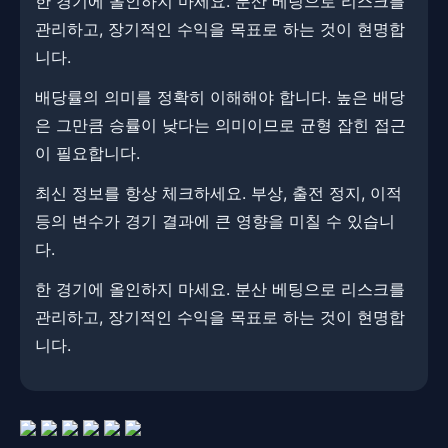
한 경기에 올인하지 마세요. 분산 베팅으로 리스크를
관리하고, 장기적인 수익을 목표로 하는 것이 현명합
니다.
배당률의 의미를 정확히 이해해야 합니다. ​높은 배당
은 그만큼 승률이 낮다는 의미이므로 균형 잡힌 접근
이 필요합니다.
최신 정보를 항상 체크하세요. ​부상, 출전 정지, 이적
등의 변수가 경기 결과에 큰 영향을 미칠 수 있습니
다.
한 경기에 올인하지 마세요. ​​분산 베팅으로 리스크를
관리하고, 장기적인 수익을 목표로 하는 것이 현명합
니다.