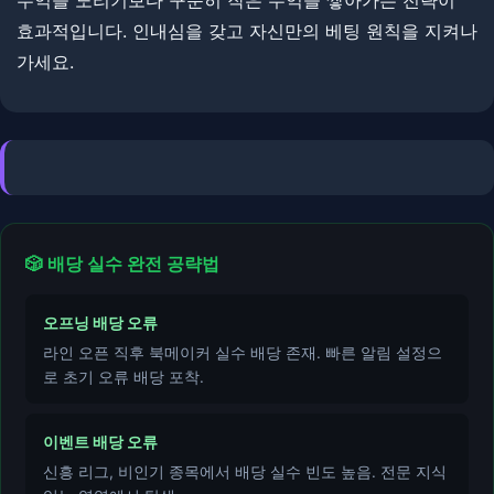
수익을 노리기보다 꾸준히 작은 수익을 쌓아가는 전략이
효과적입니다. 인내심을 갖고 자신만의 베팅 원칙을 지켜나
가세요.
🎲 배당 실수 완전 공략법
오프닝 배당 오류
라인 오픈 직후 북메이커 실수 배당 존재. 빠른 알림 설정으
로 초기 오류 배당 포착.
이벤트 배당 오류
신흥 리그, 비인기 종목에서 배당 실수 빈도 높음. 전문 지식