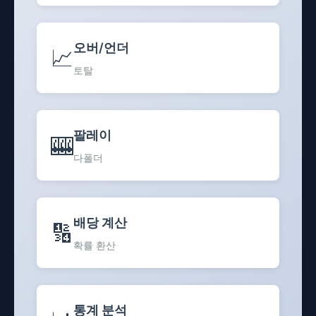
오버/언더
📈
토탈
팔레이
🎰
다폴더
배당 계산
🔢
확률 환산
통계 분석