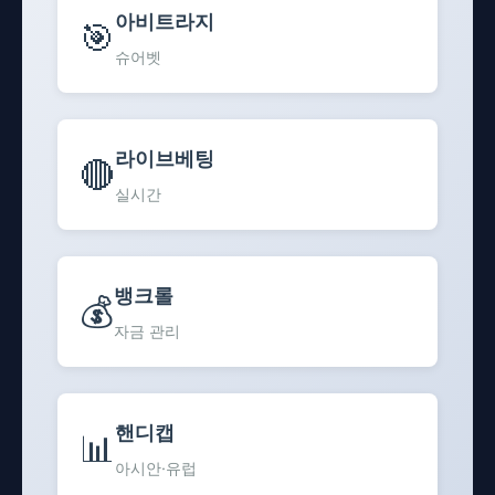
아비트라지
🎯
슈어벳
라이브베팅
🔴
실시간
뱅크롤
💰
자금 관리
핸디캡
📊
아시안·유럽