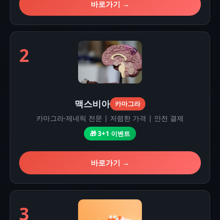
바로가기 →
2
맥스비아
카마그라
카마그라·제네릭 전문 | 저렴한 가격 | 안전 결제
🎁 3+1 이벤트
바로가기 →
3