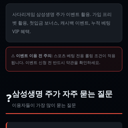
사다리게임 삼성생명 주가 이벤트 활용. 가입 프리
벳 활용, 첫입금 보너스, 캐시백 이벤트, 누적 베팅
VIP 혜택.
⚠️
이벤트 이용 전 주의:
스포츠 베팅 전용 롤링 조건이 적용
됩니다. 이벤트 신청 전 반드시 약관을 확인하세요.
삼성생명 주가 자주 묻는 질문
❓
이용자들이 가장 많이 묻는 질문