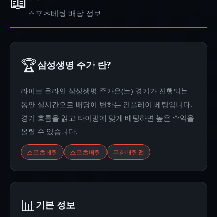
📖
스포츠베팅 배당 정보
🏆
삼성생명 주가 란?
라이브 온라인 삼성생명 주가은(는) 경기가 진행되는
동안 실시간으로 배당이 변하는 인플레이 베팅입니다.
경기 흐름을 읽고 타이밍에 맞게 베팅하면 높은 수익을
올릴 수 있습니다.
스포츠베팅
스포츠베팅
무한배팅맵
📊
기본 정보