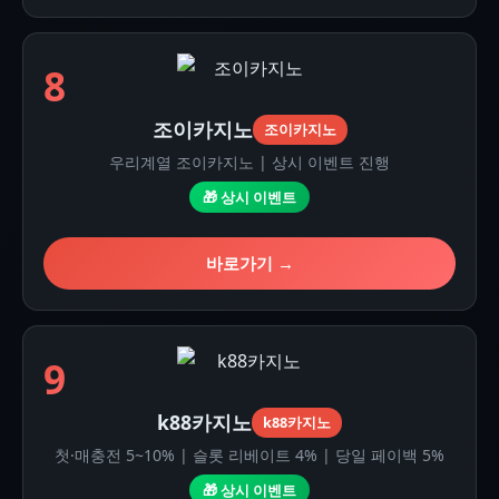
8
조이카지노
조이카지노
우리계열 조이카지노 | 상시 이벤트 진행
🎁 상시 이벤트
바로가기 →
9
k88카지노
k88카지노
첫·매충전 5~10% | 슬롯 리베이트 4% | 당일 페이백 5%
🎁 상시 이벤트