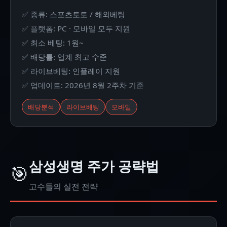
✅ 종류: 스포츠토토 / 해외베팅
✅ 플랫폼: PC · 모바일 모두 지원
✅ 최소 베팅: 1원~
✅ 배당률: 업계 최고 수준
✅ 라이브베팅: 인플레이 지원
✅ 업데이트: 2026년 8월 2주차 기준
배당분석
라이브베팅
모바일
삼성생명 주가 공략법
🎯
고수들의 실전 전략