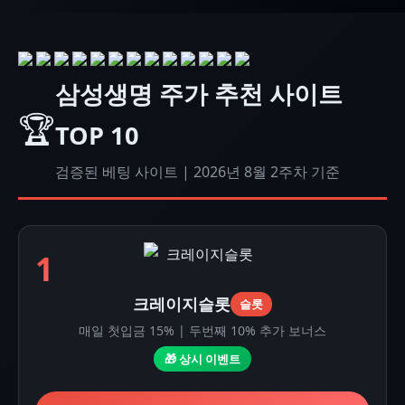
삼성생명 주가 추천 사이트
🏆
TOP 10
검증된 베팅 사이트 | 2026년 8월 2주차 기준
1
크레이지슬롯
슬롯
매일 첫입금 15% | 두번째 10% 추가 보너스
🎁 상시 이벤트