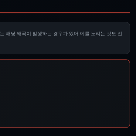
는 배당 왜곡이 발생하는 경우가 있어 이를 노리는 것도 전