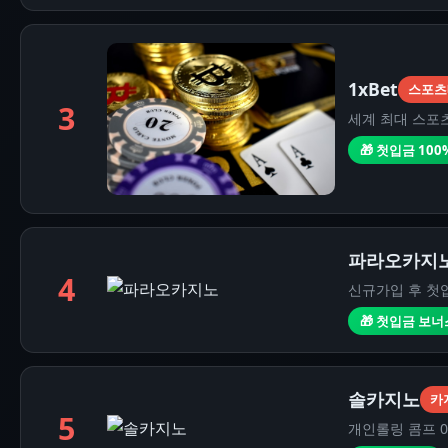
1xBet
스포츠
3
세계 최대 스포츠
🎁 첫입금 100
파라오카지
4
신규가입 후 첫입
🎁 첫입금 보너
솔카지노
카
5
개인롤링 콤프 0