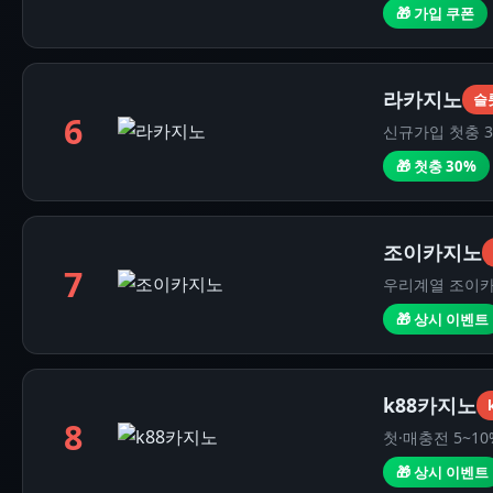
🎁 가입 쿠폰
라카지노
슬
6
신규가입 첫충 3
🎁 첫충 30%
조이카지노
7
우리계열 조이카
🎁 상시 이벤트
k88카지노
8
첫·매충전 5~10
🎁 상시 이벤트