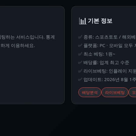
📊
기본 정보
베팅하는 서비스입니다. 통계
✅ 종류: 스포츠토토 / 해외
전하게 이용하세요.
✅ 플랫폼: PC · 모바일 모두
✅ 최소 베팅: 1원~
✅ 배당률: 업계 최고 수준
✅ 라이브베팅: 인플레이 지
✅ 업데이트: 2026년 8월 1
배당분석
라이브베팅
모