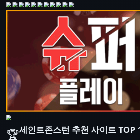
세인트존스턴 추천 사이트 TOP 
🏆