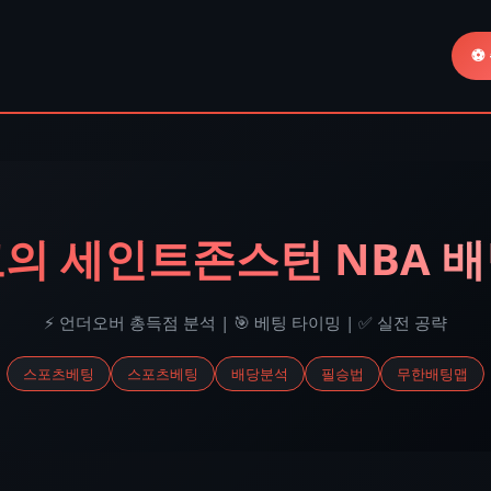
⚽
고의 세인트존스턴 NBA 
⚡ 언더오버 총득점 분석 | 🎯 베팅 타이밍 | ✅ 실전 공략
스포츠베팅
스포츠베팅
배당분석
필승법
무한배팅맵