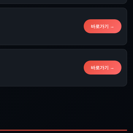
바로가기 →
바로가기 →