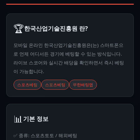
🏆
한국산업기술진흥원 란?
모바일 온라인 한국산업기술진흥원은(는) 스마트폰으
로 언제 어디서든 경기에 베팅할 수 있는 방식입니다.
라이브 스코어와 실시간 배당을 확인하면서 즉시 베팅
이 가능합니다.
스포츠베팅
스포츠베팅
무한배팅맵
📊
기본 정보
✅ 종류: 스포츠토토 / 해외베팅