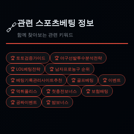
베팅 비율=(배당×예측승률-1)/(배당-1)입니다. 보통
1/4 켈리를 사용하세요.
관련 스포츠베팅 정보
🔗
함께 찾아보는 관련 키워드
🏆 토토검증가이드
🏆 야구선발투수분석전략
🏆 LOL베팅전략
🏆 남자프로농구 순위
🏆 베팅기록관리사이트추천
🏆 골프베팅
🏆 이벤트
🏆 먹튀폴리스
🏆 첫충전보너스
🏆 보험배팅
🏆 공짜이벤트
🏆 밤보너스