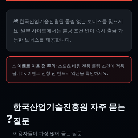
🎁 한국산업기술진흥원 롤링 없는 보너스를 찾으세
요. 일부 사이트에서는 롤링 조건 없이 즉시 출금 가
능한 보너스를 제공합니다.
⚠️
이벤트 이용 전 주의:
스포츠 베팅 전용 롤링 조건이 적용
됩니다. 이벤트 신청 전 반드시 약관을 확인하세요.
한국산업기술진흥원 자주 묻는
❓
질문
이용자들이 가장 많이 묻는 질문