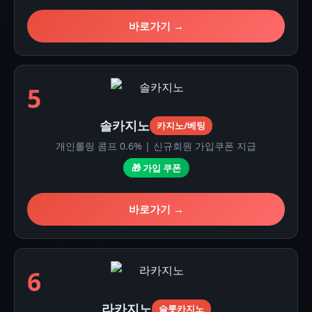
바로가기 →
5
솔카지노
카지노/베팅
개인롤링 콤프 0.6% | 신규회원 가입쿠폰 지급
🎁 가입 쿠폰
바로가기 →
6
라카지노
슬롯카지노