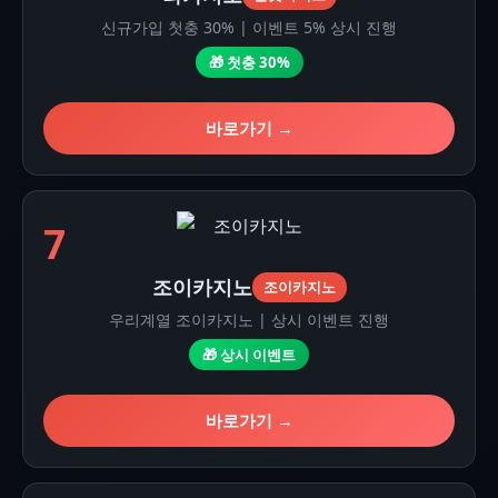
신규가입 첫충 30% | 이벤트 5% 상시 진행
🎁 첫충 30%
바로가기 →
7
조이카지노
조이카지노
우리계열 조이카지노 | 상시 이벤트 진행
🎁 상시 이벤트
바로가기 →