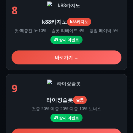
8
k88카지노
k88카지노
첫·매충전 5~10% | 슬롯 리베이트 4% | 당일 페이백 5%
🎁 상시 이벤트
바로가기 →
9
라이징슬롯
슬롯
첫충 50%·매충 20%·재충 10% 보너스
🎁 상시 이벤트