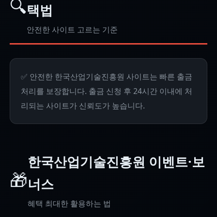
🔍
택법
안전한 사이트 고르는 기준
✅ 안전한 한국산업기술진흥원 사이트는 빠른 출금
처리를 보장합니다. 출금 신청 후 24시간 이내에 처
리되는 사이트가 신뢰도가 높습니다.
한국산업기술진흥원 이벤트·보
🎁
너스
혜택 최대한 활용하는 법