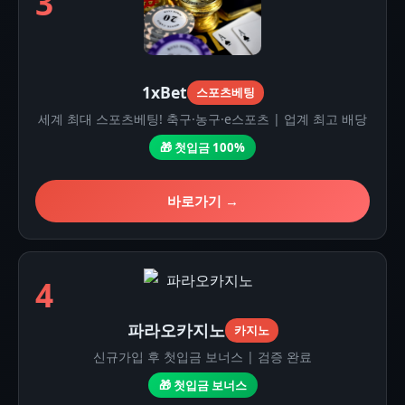
3
1xBet
스포츠베팅
세계 최대 스포츠베팅! 축구·농구·e스포츠 | 업계 최고 배당
🎁 첫입금 100%
바로가기 →
4
파라오카지노
카지노
신규가입 후 첫입금 보너스 | 검증 완료
🎁 첫입금 보너스