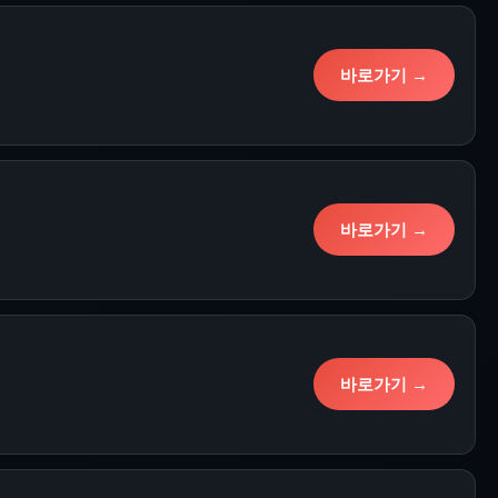
바로가기 →
바로가기 →
바로가기 →