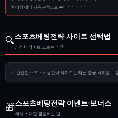
🎯 베팅 내역 기록·분석으로 수익 영역 파악
스포츠베팅전략 사이트 선택법
🔍
안전한 사이트 고르는 기준
✅ 안전한 스포츠베팅전략 사이트는 빠른 출금 처리를 보장
스포츠베팅전략 이벤트·보너스
🎁
혜택 최대한 활용하는 법