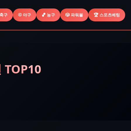
 축구
⚾ 야구
🏀 농구
🎲 파워볼
🏆 스포츠베팅
TOP10