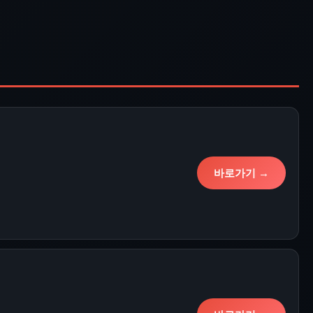
바로가기 →