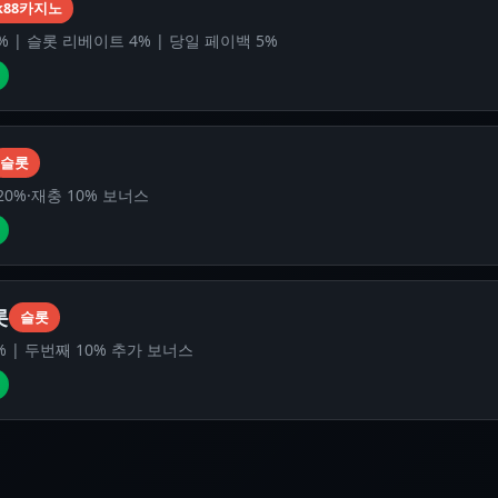
k88카지노
% | 슬롯 리베이트 4% | 당일 페이백 5%
슬롯
20%·재충 10% 보너스
롯
슬롯
% | 두번째 10% 추가 보너스