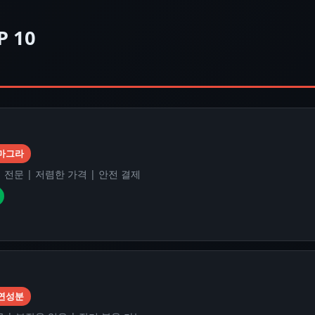
 10
마그라
전문 | 저렴한 가격 | 안전 결제
연성분