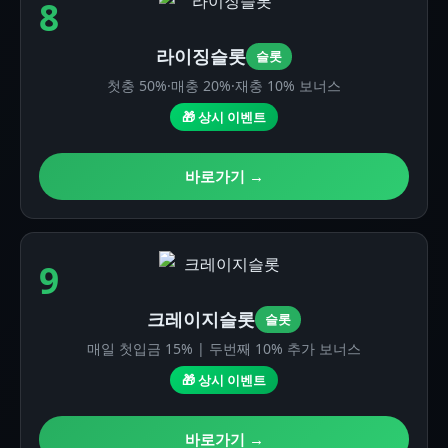
8
라이징슬롯
슬롯
첫충 50%·매충 20%·재충 10% 보너스
🎁 상시 이벤트
바로가기 →
9
크레이지슬롯
슬롯
매일 첫입금 15% | 두번째 10% 추가 보너스
🎁 상시 이벤트
바로가기 →