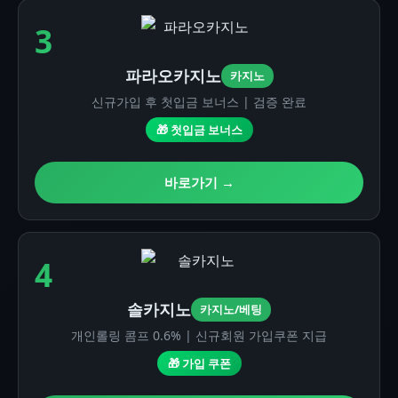
3
파라오카지노
카지노
신규가입 후 첫입금 보너스 | 검증 완료
🎁 첫입금 보너스
바로가기 →
4
솔카지노
카지노/베팅
개인롤링 콤프 0.6% | 신규회원 가입쿠폰 지급
🎁 가입 쿠폰