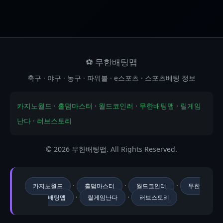
⚽ 무한배팅맵
축구 · 야구 · 농구 · 파워볼 · e스포츠 · 스포츠베팅 정보
카지노월드
·
홀덤마스터
·
월드코인러
·
무한배팅맵
·
릴게임
난다
·
러브스토리
© 2026 무한배팅맵. All Rights Reserved.
·
·
·
카지노월드
홀덤마스터
월드코인러
무한
·
·
배팅맵
릴게임난다
러브스토리