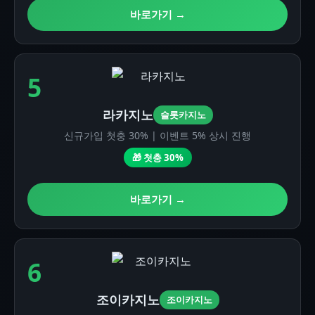
바로가기 →
5
라카지노
슬롯카지노
신규가입 첫충 30% | 이벤트 5% 상시 진행
🎁 첫충 30%
바로가기 →
6
조이카지노
조이카지노