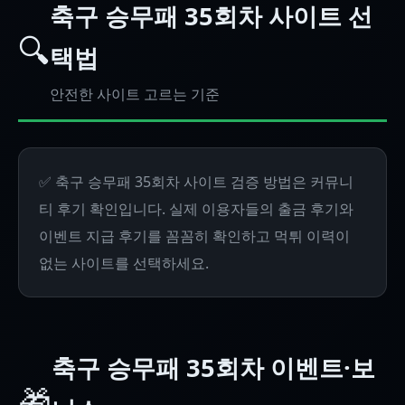
축구 승무패 35회차 사이트 선
🔍
택법
안전한 사이트 고르는 기준
✅ 축구 승무패 35회차 사이트 검증 방법은 커뮤니
티 후기 확인입니다. 실제 이용자들의 출금 후기와
이벤트 지급 후기를 꼼꼼히 확인하고 먹튀 이력이
없는 사이트를 선택하세요.
축구 승무패 35회차 이벤트·보
🎁