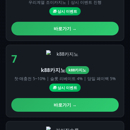
우리계열 조이카지노 | 상시 이벤트 진행
🎁 상시 이벤트
바로가기 →
7
k88카지노
k88카지노
첫·매충전 5~10% | 슬롯 리베이트 4% | 당일 페이백 5%
🎁 상시 이벤트
바로가기 →