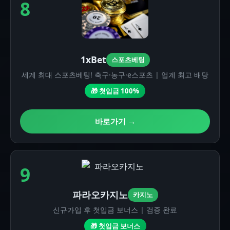
8
1xBet
스포츠베팅
세계 최대 스포츠베팅! 축구·농구·e스포츠 | 업계 최고 배당
🎁 첫입금 100%
바로가기 →
9
파라오카지노
카지노
신규가입 후 첫입금 보너스 | 검증 완료
🎁 첫입금 보너스