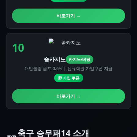
바로가기 →
10
솔카지노
카지노/베팅
개인롤링 콤프 0.6% | 신규회원 가입쿠폰 지급
🎁 가입 쿠폰
바로가기 →
축구 승무패14 소개