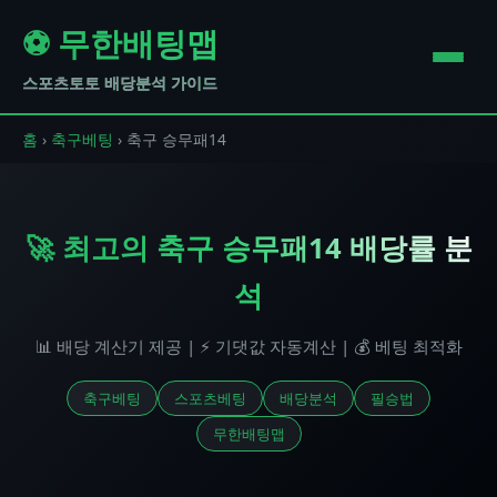
⚽ 무한배팅맵
스포츠토토 배당분석 가이드
홈
›
축구베팅
› 축구 승무패14
🚀 최고의 축구 승무패14 배당률 분
석
📊 배당 계산기 제공 | ⚡ 기댓값 자동계산 | 💰 베팅 최적화
축구베팅
스포츠베팅
배당분석
필승법
무한배팅맵