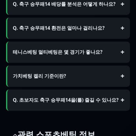
Q. 축구 승무패14 배당률 분석은 어떻게 하나요?
A. 배당률의 역수를 합산하면 사이트의 마진을 알 수
있습니다. 마진이 낮을수록 유리한 사이트입니다. 여
Q. 축구 승무패14 환전은 얼마나 걸리나요?
러 사이트 배당을 비교하여 가장 높은 배당에 베팅하
A. 검증된 사이트의 경우 출금 신청 후 24시간 이내에
세요.
처리됩니다. 암호화폐 출금은 더 빠르게 처리되는 경
테니스베팅 멀티베팅은 몇 경기가 좋나요?
우가 많습니다.
3~4경기를 권장합니다. 경기 수가 늘수록 적중 확률
이 급감합니다.
가치베팅 켈리 기준이란?
베팅 비율=(배당×예측승률-1)/(배당-1)입니다. 보통
1/4 켈리를 사용하세요.
Q. 초보자도 축구 승무패14을(를) 즐길 수 있나요?
A. 물론입니다. 승무패 같은 기본 베팅부터 시작하여
점차 핸디캡, 언더오버로 넓혀가는 것을 권장합니다.
처음에는 소액으로 시작하세요.
관련 스포츠베팅 정보