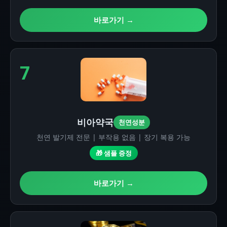
바로가기 →
7
비아약국
천연성분
천연 발기제 전문 | 부작용 없음 | 장기 복용 가능
🎁 샘플 증정
바로가기 →