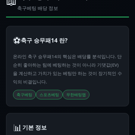
📖
축구베팅 배당 정보
⚽
축구 승무패14 란?
온라인 축구 승무패14의 핵심은 배당률 분석입니다. 단
순히 좋아하는 팀에 베팅하는 것이 아니라 기댓값(EV)
을 계산하고 가치가 있는 베팅만 하는 것이 장기적인 수
익의 비결입니다.
축구베팅
스포츠베팅
무한배팅맵
📊
기본 정보