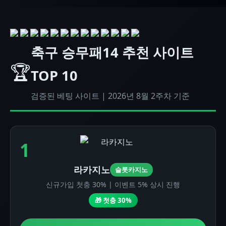
축구 승무패14 추천 사이트
🏆
TOP 10
검증된 베팅 사이트 | 2026년 8월 2주차 기준
1
라카지노
슬롯카지노
신규가입 첫충 30% | 이벤트 5% 상시 진행
🎁 첫충 30%