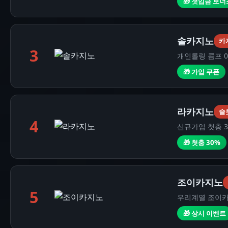
🎁 첫입금 보너
솔카지노
카
3
개인롤링 콤프 0
🎁 가입 쿠폰
라카지노
슬
4
신규가입 첫충 3
🎁 첫충 30%
조이카지노
5
우리계열 조이카
🎁 상시 이벤트