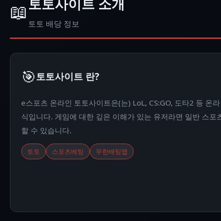
토토사이트 소개
📖
토토 배당 정보
🎯
토토사이트 란?
e스포츠 온라인 토토사이트은(는) LoL, CS:GO, 도타2 등 
식입니다. 게임에 대한 깊은 이해가 있는 유저라면 일반 스포
할 수 있습니다.
토토
스포츠베팅
무한배팅맵