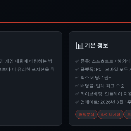
📊
기본 정보
온라인 게임 대회에 베팅하는 방
✅ 종류: 스포츠토토 / 해외
츠보다 더 유리한 포지션을 취
✅ 플랫폼: PC · 모바일 모두
✅ 최소 베팅: 1원~
✅ 배당률: 업계 최고 수준
✅ 라이브베팅: 인플레이 지
✅ 업데이트: 2026년 8월 1
배당분석
라이브베팅
모