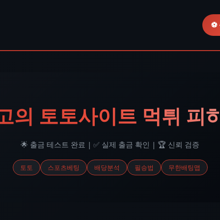
⚽
최고의 토토사이트 먹튀 피
🌟 출금 테스트 완료 | ✅ 실제 출금 확인 | 🏆 신뢰 검증
토토
스포츠베팅
배당분석
필승법
무한배팅맵