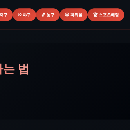
 축구
⚾ 야구
🏀 농구
🎲 파워볼
🏆 스포츠베팅
하는 법