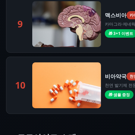
맥스비아
카
9
카마그라·제네릭 
🎁 3+1 이벤트
비아약국
천
10
천연 발기제 전문
🎁 샘플 증정