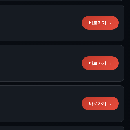
바로가기 →
바로가기 →
바로가기 →