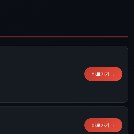
바로가기 →
바로가기 →