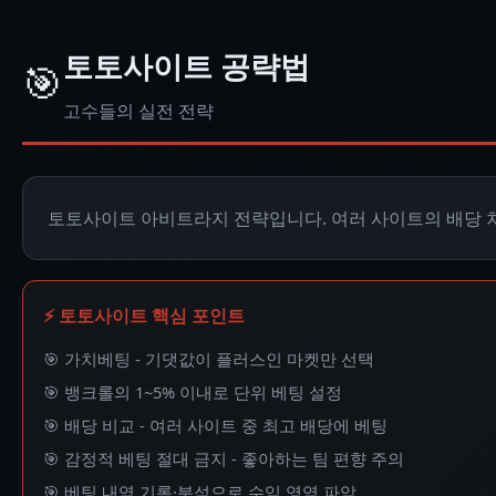
토토사이트 공략법
🎯
고수들의 실전 전략
토토사이트 아비트라지 전략입니다. 여러 사이트의 배당 차
⚡ 토토사이트 핵심 포인트
🎯 가치베팅 - 기댓값이 플러스인 마켓만 선택
🎯 뱅크롤의 1~5% 이내로 단위 베팅 설정
🎯 배당 비교 - 여러 사이트 중 최고 배당에 베팅
🎯 감정적 베팅 절대 금지 - 좋아하는 팀 편향 주의
🎯 베팅 내역 기록·분석으로 수익 영역 파악