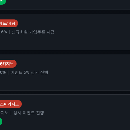
스
지노/베팅
.6% | 신규회원 가입쿠폰 지급
롯카지노
0% | 이벤트 5% 상시 진행
조이카지노
지노 | 상시 이벤트 진행