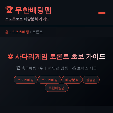
🏆 무한배팅맵
스포츠토토 배당분석 가이드
홈
›
스포츠베팅
› 토론토
⚽ 사다리게임 토론토 초보 가이드
🏆 축구베팅 1위 | ✅ 안전 검증 | 💰 보너스 지급
스포츠베팅
스포츠베팅
배당분석
필승법
무한배팅맵