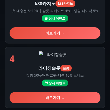
k88카지노
k88카지노
첫·매충전 5~10% | 슬롯 리베이트 4% | 당일 페이백 5%
🎁 상시 이벤트
바로가기 →
4
라이징슬롯
슬롯
첫충 50%·매충 20%·재충 10% 보너스
🎁 상시 이벤트
바로가기 →