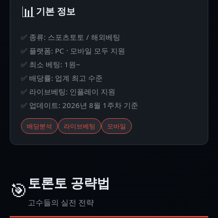
📊
기본 정보
✅ 종류: 스포츠토토 / 해외베팅
✅ 플랫폼: PC · 모바일 모두 지원
✅ 최소 베팅: 1원~
✅ 배당률: 업계 최고 수준
✅ 라이브베팅: 인플레이 지원
✅ 업데이트: 2026년 8월 1주차 기준
배당분석
라이브베팅
모바일
토론토 공략법
🎯
고수들의 실전 전략