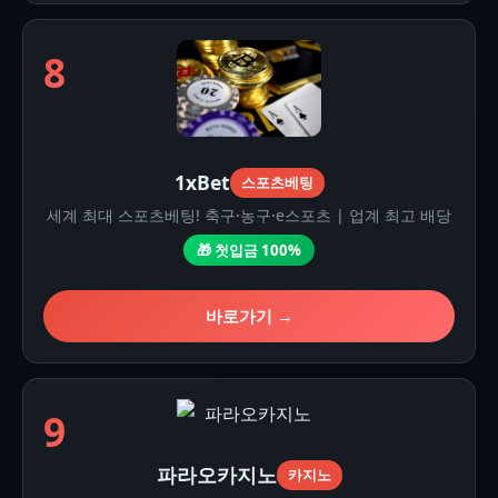
8
1xBet
스포츠베팅
세계 최대 스포츠베팅! 축구·농구·e스포츠 | 업계 최고 배당
🎁 첫입금 100%
바로가기 →
9
파라오카지노
카지노