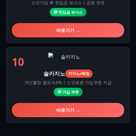
신규가입 후 첫입금 보너스 | 검증 완료
🎁 첫입금 보너스
바로가기 →
10
솔카지노
카지노/베팅
개인롤링 콤프 0.6% | 신규회원 가입쿠폰 지급
🎁 가입 쿠폰
바로가기 →