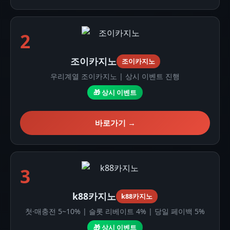
2
조이카지노
조이카지노
우리계열 조이카지노 | 상시 이벤트 진행
🎁 상시 이벤트
바로가기 →
3
k88카지노
k88카지노
첫·매충전 5~10% | 슬롯 리베이트 4% | 당일 페이백 5%
🎁 상시 이벤트