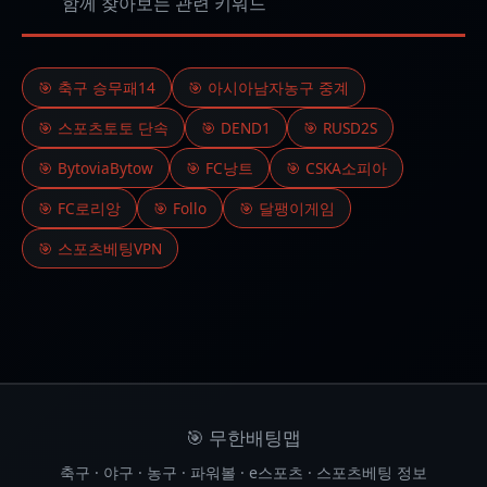
함께 찾아보는 관련 키워드
🎯 축구 승무패14
🎯 아시아남자농구 중계
🎯 스포츠토토 단속
🎯 DEND1
🎯 RUSD2S
🎯 BytoviaBytow
🎯 FC낭트
🎯 CSKA소피아
🎯 FC로리앙
🎯 Follo
🎯 달팽이게임
🎯 스포츠베팅VPN
🎯 무한배팅맵
축구 · 야구 · 농구 · 파워볼 · e스포츠 · 스포츠베팅 정보