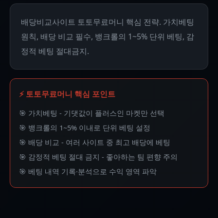
배당비교사이트 토토무료머니 핵심 전략. 가치베팅
원칙, 배당 비교 필수, 뱅크롤의 1~5% 단위 베팅, 감
정적 베팅 절대금지.
⚡ 토토무료머니 핵심 포인트
🎯 가치베팅 - 기댓값이 플러스인 마켓만 선택
🎯 뱅크롤의 1~5% 이내로 단위 베팅 설정
🎯 배당 비교 - 여러 사이트 중 최고 배당에 베팅
🎯 감정적 베팅 절대 금지 - 좋아하는 팀 편향 주의
🎯 베팅 내역 기록·분석으로 수익 영역 파악