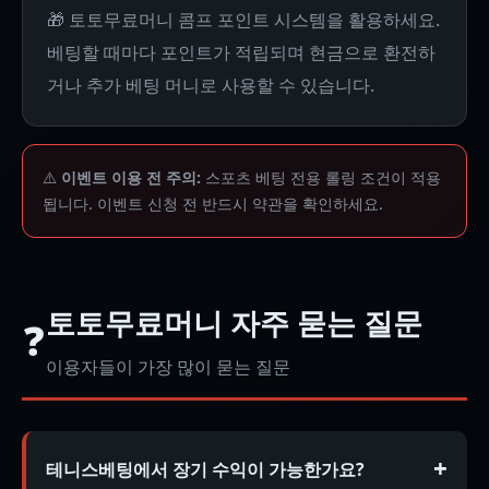
🎁 토토무료머니 콤프 포인트 시스템을 활용하세요.
베팅할 때마다 포인트가 적립되며 현금으로 환전하
거나 추가 베팅 머니로 사용할 수 있습니다.
⚠️
이벤트 이용 전 주의:
스포츠 베팅 전용 롤링 조건이 적용
됩니다. 이벤트 신청 전 반드시 약관을 확인하세요.
토토무료머니 자주 묻는 질문
❓
이용자들이 가장 많이 묻는 질문
테니스베팅에서 장기 수익이 가능한가요?