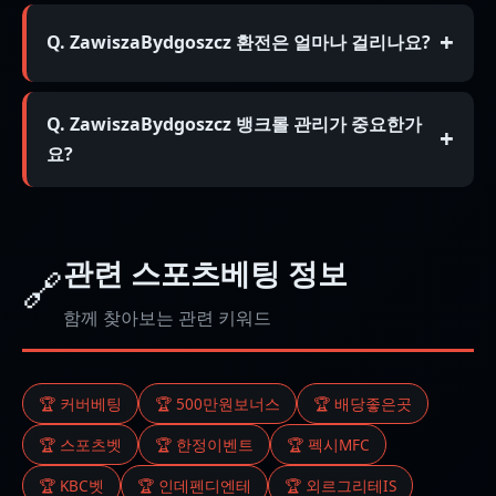
A. 배당률의 역수를 합산하면 사이트의 마진을 알 수
있습니다. 마진이 낮을수록 유리한 사이트입니다. 여
Q. ZawiszaBydgoszcz 환전은 얼마나 걸리나요?
러 사이트 배당을 비교하여 가장 높은 배당에 베팅하
A. 검증된 사이트의 경우 출금 신청 후 24시간 이내에
세요.
Q. ZawiszaBydgoszcz 뱅크롤 관리가 중요한가
처리됩니다. 암호화폐 출금은 더 빠르게 처리되는 경
요?
우가 많습니다.
A. 매우 중요합니다. 전체 자금의 1~5% 이내로 단위
베팅을 설정하면 연속 손실에도 자금이 고갈되지 않
습니다. 뱅크롤 관리가 장기 수익의 핵심입니다.
관련 스포츠베팅 정보
🔗
함께 찾아보는 관련 키워드
🏆 커버베팅
🏆 500만원보너스
🏆 배당좋은곳
🏆 스포츠벳
🏆 한정이벤트
🏆 펙시MFC
🏆 KBC벳
🏆 인데펜디엔테
🏆 외르그리테IS