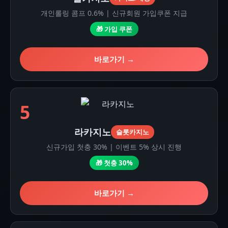
개인롤링 콤프 0.6% | 신규회원 가입쿠폰 지급
🎁 가입 쿠폰
바로가기 →
5
라카지노
슬롯카지노
신규가입 첫충 30% | 이벤트 5% 상시 진행
🎁 첫충 30%
바로가기 →