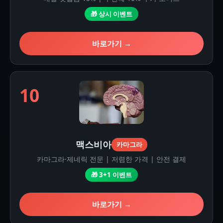
🎁 상시 이벤트
바로가기 →
10
맥스비아
카마그라
카마그라·제네릭 전문 | 저렴한 가격 | 안전 결제
🎁 3+1 이벤트
바로가기 →