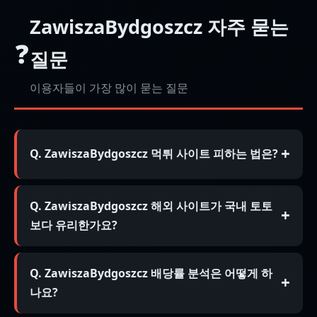
ZawiszaBydgoszcz 자주 묻는
❓
질문
이용자들이 가장 많이 묻는 질문
Q. ZawiszaBydgoszcz 먹튀 사이트 피하는 법은?
A. 공인 라이선스 보유 여부, 커뮤니티 출금 후기, 운
Q. ZawiszaBydgoszcz 해외 사이트가 국내 토토
영 기간을 확인하세요. 배당이 비정상적으로 높거나
보다 유리한가요?
이벤트 조건이 불명확한 사이트는 피하세요.
A. 해외 사이트는 국내 토토보다 배당률이 10~30%
Q. ZawiszaBydgoszcz 배당률 분석은 어떻게 하
높으며 더 다양한 마켓을 제공합니다. 1xBet 등 라이
나요?
선스 보유 사이트를 선택하면 안전합니다.