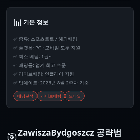
📊
기본 정보
✅ 종류: 스포츠토토 / 해외베팅
✅ 플랫폼: PC · 모바일 모두 지원
✅ 최소 베팅: 1원~
✅ 배당률: 업계 최고 수준
✅ 라이브베팅: 인플레이 지원
✅ 업데이트: 2026년 8월 2주차 기준
배당분석
라이브베팅
모바일
ZawiszaBydgoszcz 공략법
🎯