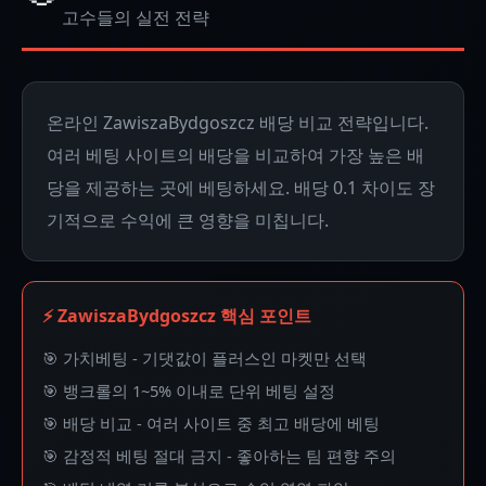
고수들의 실전 전략
온라인 ZawiszaBydgoszcz 배당 비교 전략입니다.
여러 베팅 사이트의 배당을 비교하여 가장 높은 배
당을 제공하는 곳에 베팅하세요. 배당 0.1 차이도 장
기적으로 수익에 큰 영향을 미칩니다.
⚡ ZawiszaBydgoszcz 핵심 포인트
🎯 가치베팅 - 기댓값이 플러스인 마켓만 선택
🎯 뱅크롤의 1~5% 이내로 단위 베팅 설정
🎯 배당 비교 - 여러 사이트 중 최고 배당에 베팅
🎯 감정적 베팅 절대 금지 - 좋아하는 팀 편향 주의