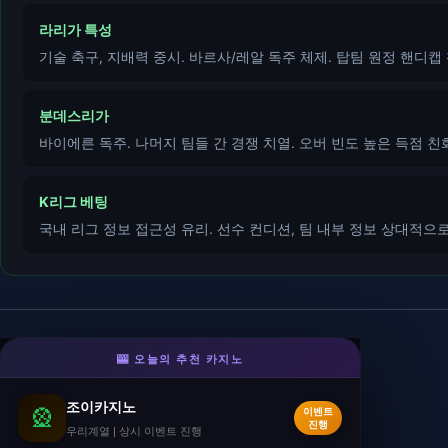
라리가 특성
기술 축구, 지배력 중시. 바르사/레알 독주 체제. 탑팀 원정 핸디캡 
분데스리가
바이에른 독주. 나머지 팀들 간 경쟁 치열. 오버 빈도 높은 득점 친
K리그 베팅
국내 리그 정보 접근성 유리. 선수 컨디션, 팀 내부 정보 상대적으로
·
🎰 오늘의 추천 카지노
조이카지노
- 우리계열
룰렛/슬롯/스포츠 상시 이벤트 진행.
조이카지노
🎡
이벤트
🎁 상시 이벤트
진행
우리계열 | 상시 이벤트 진행