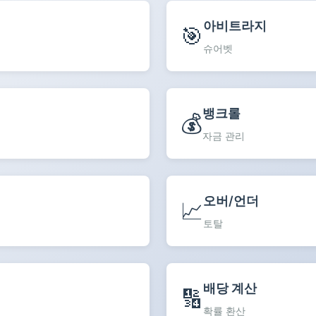
아비트라지
🎯
슈어벳
뱅크롤
💰
자금 관리
오버/언더
📈
토탈
배당 계산
🔢
확률 환산