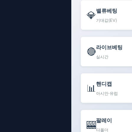
밸류베팅
💎
기대값(EV)
라이브베팅
🔴
실시간
핸디캡
📊
아시안·유럽
팔레이
🎰
다폴더