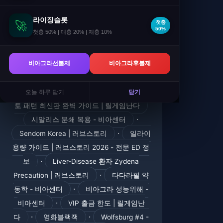
라이징슬롯
🚀
첫충
50%
첫충 50% | 매충 20% | 재충 10%
·
비달리스타 자신감위해 - 비아센터
스텐드라 최저가 구매 가이드 - 비아센터
비아그라선불제
비아그라후불제
·
·
파워그라 구매처 - 비아센터
야마토
·
핵심 팁 완벽 가이드 | 릴게임난다
야마
오늘 하루 닫기
닫기
토 패턴 최신판 완벽 가이드 | 릴게임난다
·
시알리스 분쇄 복용 - 비아센터
·
Sendom Korea | 러브스토리
일라이
용량 가이드 | 러브스토리 2026 - 전문 ED 정
·
보
Liver-Disease 환자 Zydena
·
Precaution | 러브스토리
타다라필 약
·
동학 - 비아센터
비아그라 성능위해 -
·
비아센터
VIP 출금 한도 | 릴게임난
·
·
다
영화블랙잭
Wolfsburg #4 -