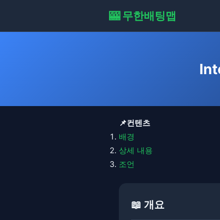
🎰 무한배팅맵
In
📌컨텐츠
배경
상세 내용
조언
📖 개요