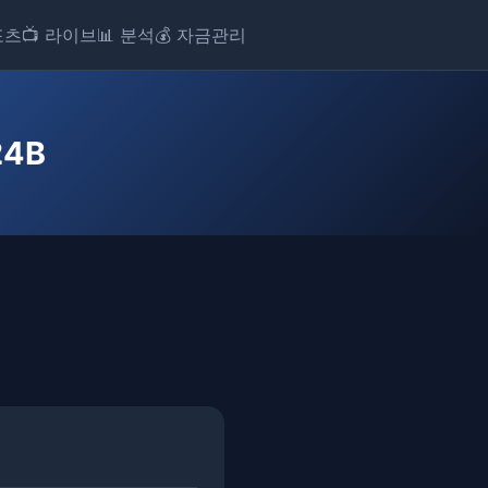
포츠
📺 라이브
📊 분석
💰 자금관리
24B