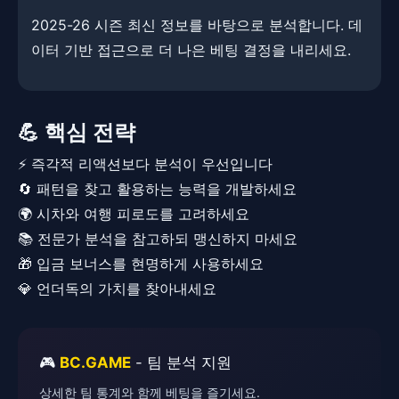
2025-26 시즌 최신 정보를 바탕으로 분석합니다. 데
이터 기반 접근으로 더 나은 베팅 결정을 내리세요.
💪 핵심 전략
⚡ 즉각적 리액션보다 분석이 우선입니다
🔄 패턴을 찾고 활용하는 능력을 개발하세요
🌍 시차와 여행 피로도를 고려하세요
📚 전문가 분석을 참고하되 맹신하지 마세요
🎁 입금 보너스를 현명하게 사용하세요
💎 언더독의 가치를 찾아내세요
🎮
BC.GAME
- 팀 분석 지원
상세한 팀 통계와 함께 베팅을 즐기세요.