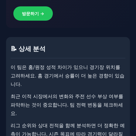
방문하기 →
📝 상세 분석
이 팀은 홈/원정 성적 차이가 있으니 경기장 위치를
고려하세요. ​​홈 경기에서 승률이 더 높은 경향이 있습
니다.
최근 이적 시장에서의 변화와 주전 선수 부상 여부를
파악하는 것이 중요합니다. ​팀 전력 변동을 체크하세
요.
리그 순위와 상대 전적을 함께 분석하면 더 정확한 예
측이 가능합니다. 시즌 목표에 따라 경기력이 달라질