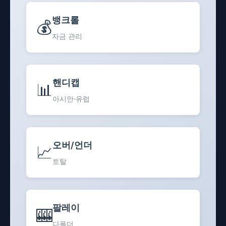
뱅크롤
💰
자금 관리
핸디캡
📊
아시안·유럽
오버/언더
📈
토탈
팔레이
🎰
다폴더