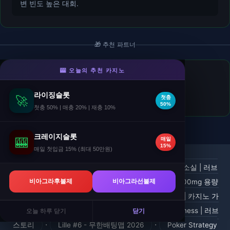
변 빈도 높은 대회.
🎁 추천 파트너
🎰 오늘의 추천 카지노
조이카지노
- 우리계열
룰렛/슬롯/스포츠 상시 이벤트 진행.
라이징슬롯
🚀
첫충
🎁 상시 이벤트
50%
첫충 50% | 매충 20% | 재충 10%
크레이지슬롯
🎰
매일
15%
매일 첫입금 15% (최대 50만원)
·
Hot Pepper 전략 | 릴게임난다
관계 중 발기 소실 | 러브
·
스토리 2026 - 전문 ED 정보
비아그라후불제
비아그라선불제
네노마 100mg - 100mg 용량
·
가이드 | 러브스토리 2026
Casino Review 494 | 카지노 가
·
이드 | 카지노월드
Palpal vs Suhagra Effectiveness | 러브
오늘 하루 닫기
닫기
·
·
스토리
Lille #6 - 무한배팅맵 2026
Poker Strategy