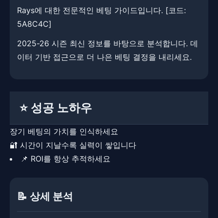
Rays에 대한 전문적인 베팅 가이드입니다. ​[코드:
5A8C4C]
2025-26 시즌 최신 정보를 바탕으로 분석합니다. 데
이터 기반 접근으로 더 나은 베팅 결정을 내리세요.
⭐ 성공 노하우
장기 베팅의 가치를 인식하세요
🔐 시간이 지날수록 실력이 쌓입니다
📌 ROI를 항상 추적하세요
📝 상세 분석