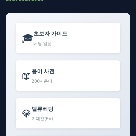
초보자 가이드
🎓
베팅 입문
용어 사전
📖
200+ 용어
밸류베팅
💎
기대값(EV)