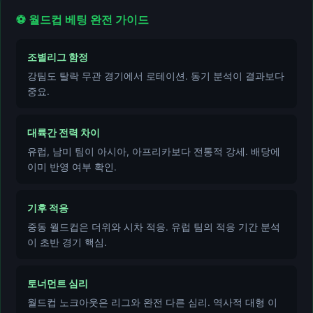
⚽ 월드컵 베팅 완전 가이드
조별리그 함정
강팀도 탈락 무관 경기에서 로테이션. 동기 분석이 결과보다
중요.
대륙간 전력 차이
유럽, 남미 팀이 아시아, 아프리카보다 전통적 강세. 배당에
이미 반영 여부 확인.
기후 적응
중동 월드컵은 더위와 시차 적응. 유럽 팀의 적응 기간 분석
이 초반 경기 핵심.
토너먼트 심리
월드컵 노크아웃은 리그와 완전 다른 심리. 역사적 대형 이