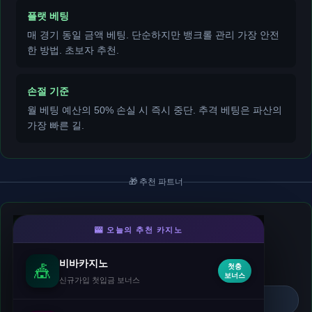
플랫 베팅
매 경기 동일 금액 베팅. 단순하지만 뱅크롤 관리 가장 안전
한 방법. 초보자 추천.
손절 기준
월 베팅 예산의 50% 손실 시 즉시 중단. 추격 베팅은 파산의
가장 빠른 길.
🎁 추천 파트너
조이카지노
- 우리계열
🎰 오늘의 추천 카지노
룰렛/슬롯/스포츠 상시 이벤트 진행.
🎁 상시 이벤트
비바카지노
🎪
첫충
· ·
보너스
신규가입 첫입금 보너스
Bonus Info 3 | 카지노 가이드 | 카지노월드