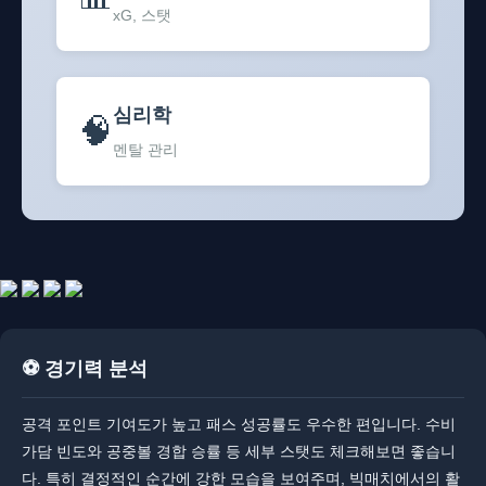
xG, 스탯
심리학
🧠
멘탈 관리
⚽ 경기력 분석
공격 포인트 기여도가 높고 패스 성공률도 우수한 편입니다. 수비
가담 빈도와 공중볼 경합 승률 등 세부 스탯도 체크해보면 좋습니
다. ​특히 결정적인 순간에 강한 모습을 보여주며, 빅매치에서의 활