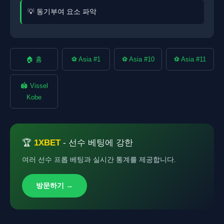
💡 동기부여 요소 파악
🏠 홈
⚽ Asia #1
⚽ Asia #10
⚽ Asia #11
🏟️ Vissel
Kobe
🏆
1XBET
- 선수 베팅에 강한
여러 선수 프롭 베팅과 실시간 통계를 제공합니다.
방문하기 →