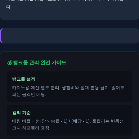
다.
💰 뱅크롤 관리 완전 가이드
뱅크롤 설정
카지노용 예산 별도 분리. 생활비와 절대 혼용 금지. 잃어도
되는 금액만 베팅.
켈리 기준
베팅 비율 = (배당 × 승률 - 1) / (배당 - 1). 풀켈리는 변동성
크니 하프켈리 권장.