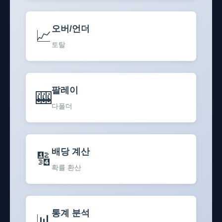
오버/언더
📈
토탈
팔레이
🎰
다폴더
배당 계산
🔢
확률 환산
통계 분석
📊