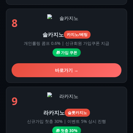
8
솔카지노
카지노/베팅
개인롤링 콤프 0.6% | 신규회원 가입쿠폰 지급
🎁 가입 쿠폰
바로가기 →
9
라카지노
슬롯카지노
신규가입 첫충 30% | 이벤트 5% 상시 진행
🎁 첫충 30%