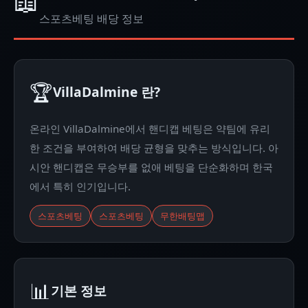
📖
스포츠베팅 배당 정보
🏆
VillaDalmine 란?
온라인 VillaDalmine에서 핸디캡 베팅은 약팀에 유리
한 조건을 부여하여 배당 균형을 맞추는 방식입니다. 아
시안 핸디캡은 무승부를 없애 베팅을 단순화하며 한국
에서 특히 인기입니다.
스포츠베팅
스포츠베팅
무한배팅맵
📊
기본 정보