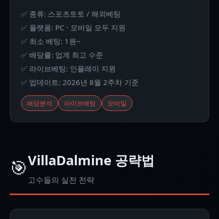
✅ 종류: 스포츠토토 / 해외베팅
✅ 플랫폼: PC · 모바일 모두 지원
✅ 최소 베팅: 1원~
✅ 배당률: 업계 최고 수준
✅ 라이브베팅: 인플레이 지원
✅ 업데이트: 2026년 8월 2주차 기준
배당분석
라이브베팅
모바일
VillaDalmine 공략법
🎯
고수들의 실전 전략