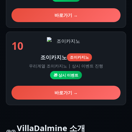
바로가기 →
10
조이카지노
조이카지노
우리계열 조이카지노 | 상시 이벤트 진행
🎁 상시 이벤트
바로가기 →
VillaDalmine 소개